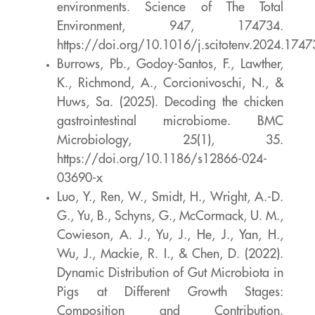
environments. Science of The
Total
Environment, 947, 174734.
https://doi.org/10.1016/j.scitotenv.2024.1747
Burrows, Pb., Godoy-Santos, F., Lawther,
K., Richmond, A., Corcionivoschi, N., &
Huws,
Sa. (2025). Decoding the chicken
gastrointestinal microbiome. BMC
Microbiology,
25(1), 35.
https://doi.org/10.1186/s12866-024-
03690-x
Luo, Y., Ren, W., Smidt, H., Wright, A.-D.
G., Yu, B., Schyns, G., McCormack, U. M.,
Cowieson, A. J., Yu, J., He, J., Yan, H.,
Wu, J., Mackie, R. I., & Chen, D. (2022).
Dynamic Distribution of Gut Microbiota in
Pigs at Different Growth Stages:
Composition and Contribution.