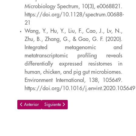
Microbiology Spectrum, 10(3), e0068821.
https://doi.org/10.1128/spectrum.00688-
21
Wang, Y., Hu, Y., Liu, F., Cao, J., Lv, N.,
Zhu, B., Zhang, G., & Gao, G. F. (2020).
Integrated metagenomic and
metatranscriptomic profiling reveals
differentially
expressed resistomes in
human, chicken, and pig gut microbiomes.
Environment
International, 138, 105649.
https://doi.org/10.1016/j.envint.2020.105649
Artículo anterior: Educando con pasión
Artículo siguiente: Política y algoritmos
Anterior
Siguiente